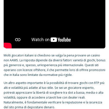
Molti giocatori italiani si chiedono se valga la pena provare un casino
non AAMS. La risposta dipende da diversi fattori: varietà di giochi, bonus
più generosi e, spesso, un’esperienza più internazionale. Questi siti
operano con licenze offshore, il che permette loro di offrire promozioni
che in Italia sono limitate da normative più rigide.
Un altro aspetto importante è la possibilità di trovare giochi con RTP più
alti e volatilità più adatte al tuo stile. Se sei un giocatore esperto,
potresti apprezzare la libertà di scegliere tra slot a bassa, media o alta
volatilità, oppure di accedere a tavoli live con dealer reali.
Naturalmente, è fondamentale verificare la reputazione e la sicurezza
del sito prima di depositare denaro.