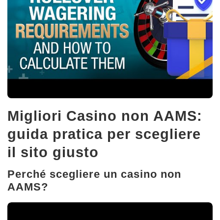
Migliori Casino non AAMS:
guida pratica per scegliere
il sito giusto
Perché scegliere un casino non
AAMS?