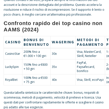
account e la descrizione dettagliata del problema. Questo accelera la
risoluzione e riduce il rischio di incomprensioni. Se il supporto è lento o
poco chiaro, è meglio cercare un’alternativa più professionale.
Confronto rapido dei top casino non
AAMS (2024)
BONUS DI
METODI DI
CASINO
WAGERING
BENVENUTO
PAGAMENTO
P
200% fino a
Visa, MasterCard,
1‑
CasinoStar
30x
€1.000 + 100 giri
Skrill, Neteller
(e
PayPal,
150% fino a €800
2‑
LuckySpin
35x
Paysafecard,
+ 50 giri
(b
bonifico
100% fino a €500
In
RoyalBet
40x
Visa, Skrill, ecoPayz
+ 75 giri
(e
Questa tabella sintetizza le caratteristiche chiave: bonus, requisiti di
scommessa, metodi di pagamento, velocità di prelievo e licenza. Usa
questi dati per confrontare rapidamente le offerte e scegliere il casino
più adatto alle tue esigenze.