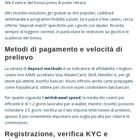
40x il valore del bonus prima di poter ritirare.
Altri incentivi includono giri gratuiti su slot popolari, cashback
settimanale e programmi fedeltà a punti. Se ti piace il live casino, cerca
offerte “deposit‑match” specifiche per i giochi con dealer. Ricorda
sempre di leggere i termini, in particolare le restrizioni sui giochi e le
scadenze dei bonus.
Metodi di pagamento e velocità di
prelievo
La varietà di
deposit methods
è un indicatore di affidabilità. I migliori
casino non AAMS accettano Visa, MasterCard, Skrill, Neteller e, per gli
utenti più attenti, bonifici bancari. Alcuni offrono anche carte prepagate
come Paysafecard, ottime per chi non vuole condividere dati bancari.
Per quanto riguarda il
withdrawal speed
, la media dei casinò più
efficienti è di 1‑2 giorni lavorativi per e‑wallet, mentre i bonifici possono
richiedere 3‑5 giorni. Verifica se il sito impone limiti minimi di prelievo;
spesso è più conveniente impostare una soglia più alta per ridurre le
commissioni.
Registrazione, verifica KYC e