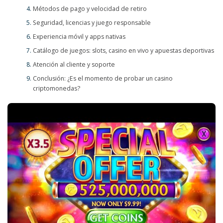
Métodos de pago y velocidad de retiro
Seguridad, licencias y juego responsable
Experiencia móvil y apps nativas
Catálogo de juegos: slots, casino en vivo y apuestas deportivas
Atención al cliente y soporte
Conclusión: ¿Es el momento de probar un casino
criptomonedas?