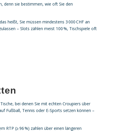
n, denn sie bestimmen, wie oft Sie den
 das heißt, Sie müssen mindestens 3 000 CHF an
ulassen – Slots zählen meist 100 %, Tischspiele oft
tten
‑Tische, bei denen Sie mit echten Croupiers über
auf Fußball, Tennis oder E‑Sports setzen können –
ohem RTP (≥ 96 %) zahlen über einen längeren