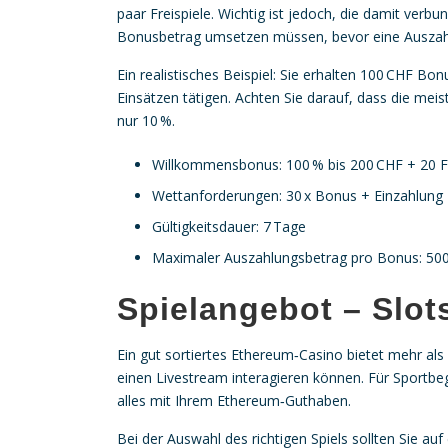
paar Freispiele. Wichtig ist jedoch, die damit ver
Bonusbetrag umsetzen müssen, bevor eine Auszahl
Ein realistisches Beispiel: Sie erhalten 100 CHF 
Einsätzen tätigen. Achten Sie darauf, dass die mei
nur 10 %.
Willkommensbonus: 100 % bis 200 CHF + 20 Fr
Wettanforderungen: 30 x Bonus + Einzahlung
Gültigkeitsdauer: 7 Tage
Maximaler Auszahlungsbetrag pro Bonus: 50
Spielangebot – Slot
Ein gut sortiertes Ethereum‑Casino bietet mehr als 
einen Livestream interagieren können. Für Sportbe
alles mit Ihrem Ethereum‑Guthaben.
Bei der Auswahl des richtigen Spiels sollten Sie au