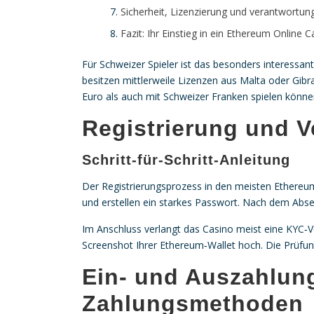
Sicherheit, Lizenzierung und verantwortung
Fazit: Ihr Einstieg in ein Ethereum Online C
Für Schweizer Spieler ist das besonders interessan
besitzen mittlerweile Lizenzen aus Malta oder Gibr
Euro als auch mit Schweizer Franken spielen könne
Registrierung und Ve
Schritt‑für‑Schritt-Anleitung
Der Registrierungsprozess in den meisten Ethereum
und erstellen ein starkes Passwort. Nach dem Absen
Im Anschluss verlangt das Casino meist eine KYC‑Ve
Screenshot Ihrer Ethereum‑Wallet hoch. Die Prüfun
Ein‑ und Auszahlun
Zahlungsmethoden