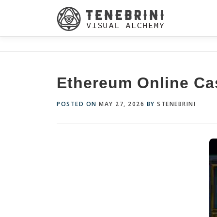
Skip
to
content
Ethereum Online Cas
POSTED ON
MAY 27, 2026
BY
STENEBRINI