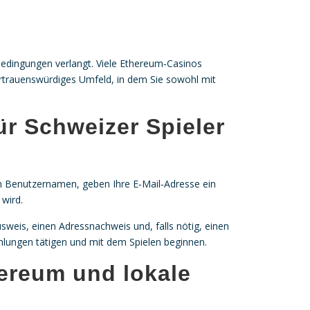
zbedingungen verlangt. Viele Ethereum‑Casinos
vertrauenswürdiges Umfeld, in dem Sie sowohl mit
für Schweizer Spieler
en Benutzernamen, geben Ihre E‑Mail‑Adresse ein
 wird.
sweis, einen Adressnachweis und, falls nötig, einen
hlungen tätigen und mit dem Spielen beginnen.
ereum und lokale