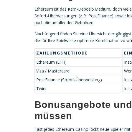
Ethereum ist das Kern‑Deposit‑Medium, doch viele P
Sofort‑Überweisungen (z. B. PostFinance) sowie lok
auch die anfallenden Gebühren.
Nachfolgend finden Sie eine Übersicht der gängigst
die für Ihre Spielweise optimale Kombination zu wä
ZAHLUNGSMETHODE
EI
Ethereum (ETH)
Ins
Visa / Mastercard
Wen
PostFinance (Sofort‑Überweisung)
Inst
Twint
Inst
Bonusangebote und 
müssen
Fast jedes Ethereum‑Casino lockt neue Spieler mit