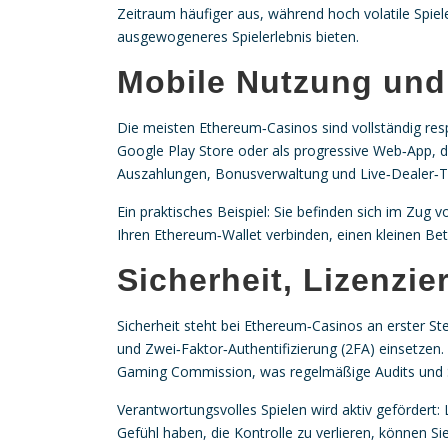
Zeitraum häufiger aus, während hoch volatile Spiele
ausgewogeneres Spielerlebnis bieten.
Mobile Nutzung und
Die meisten Ethereum‑Casinos sind vollständig res
Google Play Store oder als progressive Web‑App, di
Auszahlungen, Bonusverwaltung und Live‑Dealer‑T
Ein praktisches Beispiel: Sie befinden sich im Zug
Ihren Ethereum‑Wallet verbinden, einen kleinen Be
Sicherheit, Lizenzi
Sicherheit steht bei Ethereum‑Casinos an erster St
und Zwei‑Faktor‑Authentifizierung (2FA) einsetzen.
Gaming Commission, was regelmäßige Audits und Sp
Verantwortungsvolles Spielen wird aktiv gefördert
Gefühl haben, die Kontrolle zu verlieren, können S