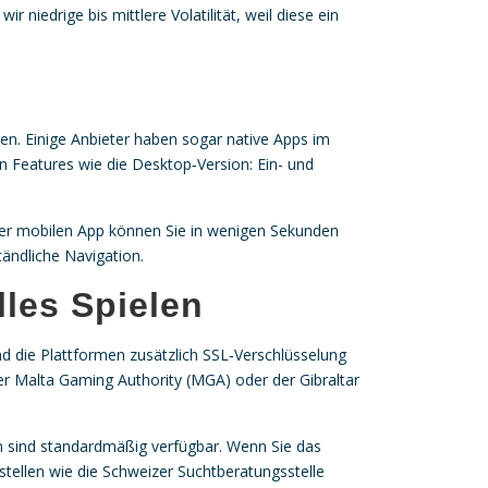
niedrige bis mittlere Volatilität, weil diese ein
en. Einige Anbieter haben sogar native Apps im
n Features wie die Desktop‑Version: Ein- und
t der mobilen App können Sie in wenigen Sekunden
ändliche Navigation.
lles Spielen
nd die Plattformen zusätzlich SSL‑Verschlüsselung
er Malta Gaming Authority (MGA) oder der Gibraltar
en sind standardmäßig verfügbar. Wenn Sie das
stellen wie die Schweizer Suchtberatungsstelle