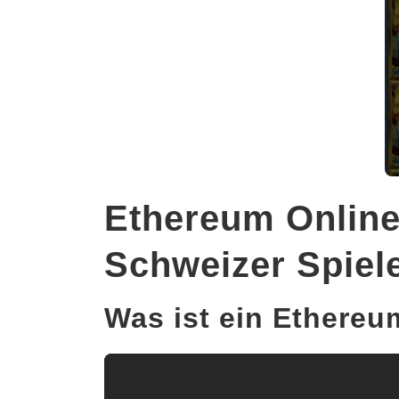
Ethereum Online 
Schweizer Spiel
Was ist ein Ethereu