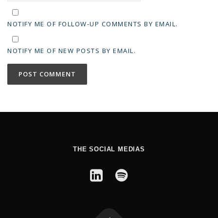
NOTIFY ME OF FOLLOW-UP COMMENTS BY EMAIL.
NOTIFY ME OF NEW POSTS BY EMAIL.
THE SOCIAL MEDIAS