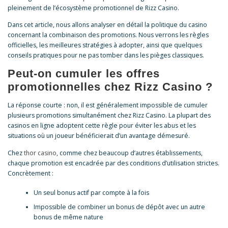
pleinement de l’écosystème promotionnel de Rizz Casino.
Dans cet article, nous allons analyser en détail la politique du casino
concernant la combinaison des promotions. Nous verrons les règles
officielles, les meilleures stratégies à adopter, ainsi que quelques
conseils pratiques pour ne pas tomber dans les pièges classiques.
Peut-on cumuler les offres
promotionnelles chez Rizz Casino ?
La réponse courte : non, il est généralement impossible de cumuler
plusieurs promotions simultanément chez Rizz Casino. La plupart des
casinos en ligne adoptent cette règle pour éviter les abus et les
situations où un joueur bénéficierait d’un avantage démesuré.
Chez
thor casino
, comme chez beaucoup d’autres établissements,
chaque promotion est encadrée par des conditions d’utilisation strictes.
Concrètement :
Un seul bonus actif par compte à la fois
Impossible de combiner un bonus de dépôt avec un autre
bonus de même nature