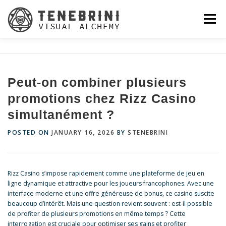
Skip
to
Menu
content
Peut-on combiner plusieurs
promotions chez Rizz Casino
simultanément ?
POSTED ON
JANUARY 16, 2026
BY
STENEBRINI
Rizz Casino s’impose rapidement comme une plateforme de jeu en
ligne dynamique et attractive pour les joueurs francophones. Avec une
interface moderne et une offre généreuse de bonus, ce casino suscite
beaucoup d’intérêt. Mais une question revient souvent : est-il possible
de profiter de plusieurs promotions en même temps ? Cette
interrogation est cruciale pour optimiser ses gains et profiter