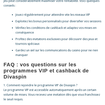
jeu peut considérablement maximiser votre rentabilité. Voici quelques
conseils :
Jouez régulièrement pour atteindre vite les niveaux VIP
Exploitez les bonus personnalisés pour diversifier vos sessions
Vérifiez les conditions de cashback et adaptez vos mises en
conséquence
Profitez des invitations exclusives pour découvrir des jeux et
tournois spéciaux
Gardez un œil sur les communications du casino pour ne rien
manquer
FAQ : vos questions sur les
programmes VIP et cashback de
Divaspin
1. Comment rejoindre le programme VIP de Divaspin ?
Le programme VIP est accessible automatiquement après un certain
volume de mises. Vous recevez une invitation dès que vous franchissez
le seuil requis.