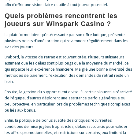
afin d’offrir une vision claire et utile à tout joueur potentiel.
Quels problèmes rencontrent les
joueurs sur Winspark Casino ?
La plateforme, bien qu’intéressante par son offre ludique, présente
plusieurs points d’amélioration qui reviennent régulièrement dans les
avis des joueurs.
D’abord, la vitesse de retrait est souvent citée. Plusieurs utilisateurs
estiment que les délais sont plus longs que la moyenne du marché, ce
qui impacte leur expérience financière. Malgré une bonne diversité des
méthodes de paiement, l’exécution des demandes de retrait reste un
frein.
Ensuite, la gestion du support client divise. Si certains louent la réactivité
de l’équipe, d’autres déplorent une assistance parfois générique ou
peu proactive, en particulier lors de problèmes techniques complexes
ou liés aux bonus.
Enfin, la politique de bonus suscite des critiques récurrentes :
conditions de mise jugées trop strictes, délais raccourcis pour valider
les offres promotionnelles, et restrictions sur certains jeux limitent la