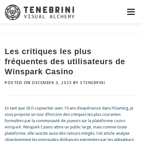
Skip
to
Menu
content
Les critiques les plus
fréquentes des utilisateurs de
Winspark Casino
POSTED ON
DECEMBER 3, 2025
BY
STENEBRINI
En tant que SEO-copiwriter avec 10 ans d’expérience dans l’iGaming, je
vous propose un tour d’horizon des critiques les plus courantes
formulées par la communauté de joueurs sur la plateforme
casino
winspark
. Winspark Casino attire un public large, mais comme toute
plateforme, elle suscite aussi des retours mitigés. Cet article analyse
objectivement les principales doléances exprimées par les utilisateurs