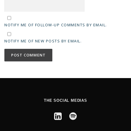
NOTIFY ME OF FOLLOW-UP COMMENTS BY EMAIL.
NOTIFY ME OF NEW POSTS BY EMAIL.
THE SOCIAL MEDIAS