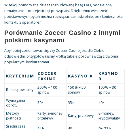
W sekcji pomocy znajdziesz rozbudowaną bazę FAQ, podzieloną
tematycznie – od rejestracji po wypłaty. Dzięki temu większość
podstawowych pytań można rozwiązać samodzielnie, bez konieczności
kontaktu z operatorem.
Porównanie Zoccer Casino z innymi
polskimi kasynami
Aby lepiej zorientować się, czy Zoccer Casino jest dla Ciebie
odpowiedni, przygotowaliśmy krótką tabelę porównawczą z dwoma
popularnymi konkurentami.
ZOCCER
KASYNO
KRYTERIUM
KASYNO A
CASINO
B
200 % + 100
150 % + 50
100 % + 30
Bonus powitalny
spinów
spinów
spinów
Wymagania
30×
35×
40×
obrotu
Metody
Karty, e‑money,
E‑money,
Karty, przelewy
płatności
przelewy
kryptowaluty
Średni czas
24 h
48 h
Do 72 h