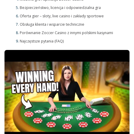
Bezpieczeństwo, licencja i odpowiedzialna gra
Oferta gier – sloty, live casino i zakłady sportowe
Obsługa klienta i wsparcie techniczne
Porównanie Zoccer Casino z innymi polskimi kasynami
Najczęstsze pytania (FAQ)