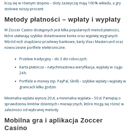
liczą się w równym stopniu – sloty zazwyczaj mają 100 % wkładu, a gry
stołowe niższy procent.
Metody płatności – wpłaty i wypłaty
W Zoccer Casino dostępnych jest kilka popularnych metod płatności,
które ułatwiają szybkie doładowanie konta oraz wypłatę wygranych.
Wśród nich znajdziesz przelewy bankowe, karty Visa i Mastercard oraz
nowoczesne portfele elektroniczne.
Przelew tradycyjny – do 3 dni roboczych.
Karta płatnicza – natychmiastowa weryfikacja, wypłaty w ciągu
24 h.
Portfele e‑money (np. PayPal, Skrill) – szybkie wpłaty i wypłaty w
granicach kilku godzin.
Minimalna wpłata wynosi 20 zł, a minimalna wypłata – 50 zł. Pamiętaj o
sprawdzeniu limitów dziennych i miesięcznych, które mogą się różnić w
zależności od wybranej metody.
Mobilna gra i aplikacja Zoccer
Casino