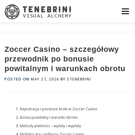
Skip
to
Menu
content
Zoccer Casino – szczegółowy
przewodnik po bonusie
powitalnym i warunkach obrotu
POSTED ON
MAY 27, 2026
BY
STENEBRINI
Rejestracja i pierwsze kroki w Zoccer Casino
Bonus powitalny i warunki obrotu
Metody płatności – wpłaty i wypłaty
Mobilna gra i aplikacja Zoccer Casino