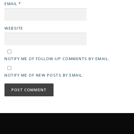
EMAIL
*
WEBSITE
NOTIFY ME OF FOLLOW-UP COMMENTS BY EMAIL.
NOTIFY ME OF NEW POSTS BY EMAIL.