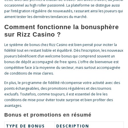
occasionnel au high roller passionné. La plateforme se distingue aussi
par l’intégration régulière de nouveautés, rassurant ainsi les joueurs qui
aiment tester les dernières tendances du marché.
Comment fonctionne la bonusphère
sur Rizz Casino ?
Le système de bonus chez Rizz Casino est bien pensé pour inciter la
fidélité tout en restant lisible et équilibré. Dès l’inscription, les nouveaux
joueurs bénéficient d’un welcome bonus qui comprend souvent un
bonus de dépôt accompagné de free spins. L’offre de bienvenue est
compétitive face à la moyenne du secteur, mais surtout accompagnée
de conditions de mise claires.
En plus, le programme de fidélité récompense votre activité avec des
points échangeables, des promotions régulières et des tournois
exclusifs. Toutefois, comme toujours, il est essentiel de lire les
conditions de mise pour éviter toute surprise et bien profiter des
avantages.
Bonus et promotions en résumé
TYPE DE BONUS
DESCRIPTION