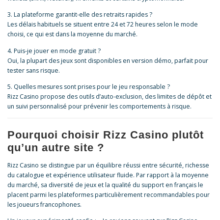
3. La plateforme garantit-elle des retraits rapides ?
Les délais habituels se situent entre 24 et 72 heures selon le mode
choisi, ce qui est dans la moyenne du marché.
4. Puis-je jouer en mode gratuit ?
Oui, la plupart des jeux sont disponibles en version démo, parfait pour
tester sans risque.
5. Quelles mesures sont prises pour le jeu responsable ?
Rizz Casino propose des outils d’auto-exclusion, des limites de dépôt et
un suivi personnalisé pour prévenir les comportements à risque.
Pourquoi choisir Rizz Casino plutôt
qu’un autre site ?
Rizz Casino se distingue par un équilibre réussi entre sécurité, richesse
du catalogue et expérience utilisateur fluide. Par rapport à la moyenne
du marché, sa diversité de jeux et la qualité du support en français le
placent parmi les plateformes particulièrement recommandables pour
les joueurs francophones.