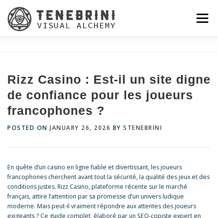
Skip
to
Menu
content
Rizz Casino : Est-il un site digne
de confiance pour les joueurs
francophones ?
POSTED ON
JANUARY 26, 2026
BY
STENEBRINI
En quête d’un casino en ligne fiable et divertissant, les joueurs
francophones cherchent avant tout la sécurité, la qualité des jeux et des
conditions justes. Rizz Casino, plateforme récente sur le marché
français, attire l’attention par sa promesse d’un univers ludique
moderne. Mais peut-il vraiment répondre aux attentes des joueurs
exigeants ? Ce guide complet, élaboré par un SEO-copiste expert en