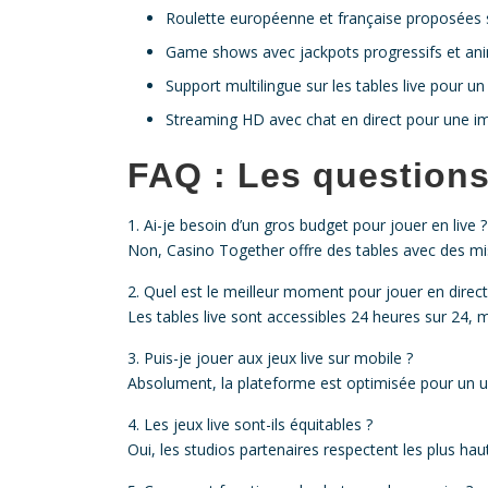
Roulette européenne et française proposées
Game shows avec jackpots progressifs et ani
Support multilingue sur les tables live pour un 
Streaming HD avec chat en direct pour une i
FAQ : Les questions 
1. Ai-je besoin d’un gros budget pour jouer en live ?
Non, Casino Together offre des tables avec des mi
2. Quel est le meilleur moment pour jouer en direct
Les tables live sont accessibles 24 heures sur 24, ma
3. Puis-je jouer aux jeux live sur mobile ?
Absolument, la plateforme est optimisée pour un usa
4. Les jeux live sont-ils équitables ?
Oui, les studios partenaires respectent les plus haut