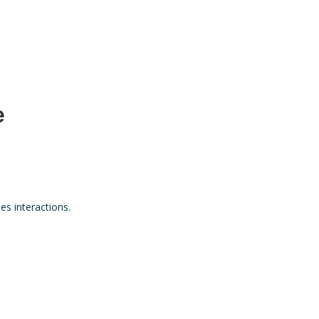
e
es interactions.