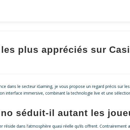
 les plus appréciés sur Cas
ce dans le secteur iGaming, je vous propose un regard précis sur les j
on interface immersive, combinant la technologie live et une sélectio
ino séduit-il autant les joue
 réside dans l’atmosphère quasi réelle qu’ils offrent. Contrairement a