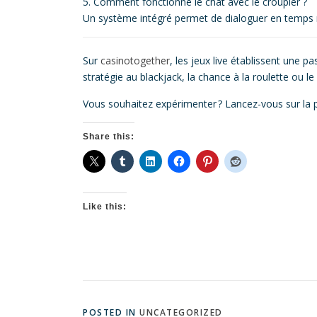
5. Comment fonctionne le chat avec le croupier ?
Un système intégré permet de dialoguer en temps rée
Sur
casinotogether
, les jeux live établissent une p
stratégie au blackjack, la chance à la roulette ou 
Vous souhaitez expérimenter ? Lancez-vous sur la 
Share this:
Like this:
POSTED IN
UNCATEGORIZED