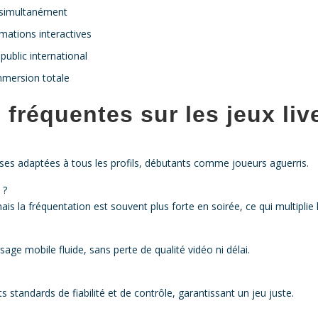
 simultanément
mations interactives
public international
mmersion totale
fréquentes sur les jeux liv
ses adaptées à tous les profils, débutants comme joueurs aguerris.
 ?
is la fréquentation est souvent plus forte en soirée, ce qui multiplie l
ge mobile fluide, sans perte de qualité vidéo ni délai.
s standards de fiabilité et de contrôle, garantissant un jeu juste.