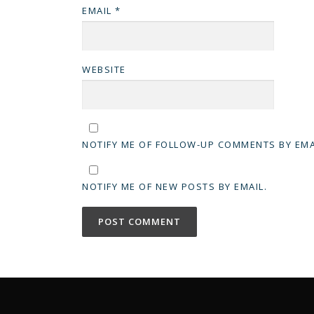
EMAIL
*
WEBSITE
NOTIFY ME OF FOLLOW-UP COMMENTS BY EMA
NOTIFY ME OF NEW POSTS BY EMAIL.